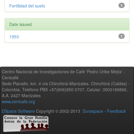
Fertilidad del suelo
1
Date issued
1953
1
Centro Nacional de Investigaciones de Café 'Pedro Uribe Mejía' -
Cenicafé
Sede Planalto, km. 4 vía Chinchiná-Manizales. Chinchiná (Caldas) -
Colombia, Teléfono PBX +57(606)850 0707, Celular: 3503189866,
A.A. 2427 Manizales
www.cenicafe.org
DSpace Software
Copyright © 2002-2013
Duraspace
-
Feedback