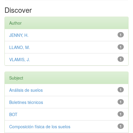
Discover
Author
JENNY, H.
1
LLANO, M.
1
VLAMIS, J.
1
Subject
Análisis de suelos
1
Boletines técnicos
1
BOT
1
Composición física de los suelos
1