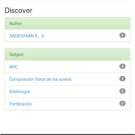
Discover
Author
SADEGHIAN K., S.
1
Subject
ARC
1
Composición física de los suelos
1
Edafología
1
Fertilización
1