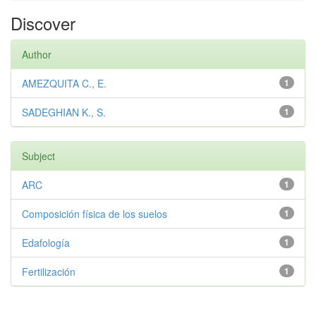
Discover
Author
AMEZQUITA C., E.
1
SADEGHIAN K., S.
1
Subject
ARC
1
Composición física de los suelos
1
Edafología
1
Fertilización
1