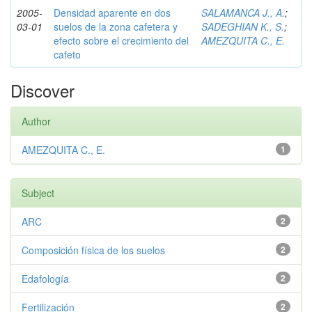
2005-
Densidad aparente en dos
SALAMANCA J., A.
;
03-01
suelos de la zona cafetera y
SADEGHIAN K., S.
;
efecto sobre el crecimiento del
AMEZQUITA C., E.
cafeto
Discover
Author
AMEZQUITA C., E.
1
Subject
ARC
2
Composición física de los suelos
2
Edafología
2
Fertilización
2