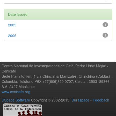
Date issued
2005
1
2006
1
Centro Nacional de Investigaciones de Café 'Pedro Uribe Mejía' -
Cenicafé
Sede Planalto, km. 4 vía Chinchiná-Manizales. Chinchiná (Caldas) -
Colombia, Teléfono PBX +57(606)850 0707, Celular: 3503189866,
A.A. 2427 Manizales
www.cenicafe.org
DSpace Software
Copyright © 2002-2013
Duraspace
-
Feedback