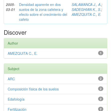
2005-
Densidad aparente en dos
SALAMANCA J., A.
;
03-01
suelos de la zona cafetera y
SADEGHIAN K., S.
;
efecto sobre el crecimiento del
AMEZQUITA C., E.
cafeto
Discover
Author
AMEZQUITA C., E.
1
Subject
ARC
2
Composición física de los suelos
2
Edafología
2
Fertilización
2