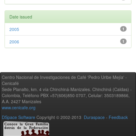
Date issued
2005
1
2006
1
Centro Nacional de Investigaciones de Café 'Pedro Uribe Mejía' -
Cenicafé
Sede Planalto, km. 4 vía Chinchiná-Manizales. Chinchiná (Caldas) -
Colombia, Teléfono PBX +57(606)850 0707, Celular: 3503189866,
A.A. 2427 Manizales
www.cenicafe.org
DSpace Software
Copyright © 2002-2013
Duraspace
-
Feedback