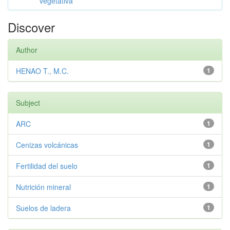
vegetativa
Discover
Author
HENAO T., M.C.
1
Subject
ARC
1
Cenizas volcánicas
1
Fertilidad del suelo
1
Nutrición mineral
1
Suelos de ladera
1