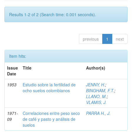
Results 1-2 of 2 (Search time: 0.001 seconds).
previous
1
next
Item hits:
Issue
Title
Author(s)
Date
1953
Estudio sobre la fertilidad de
JENNY, H.
;
ocho suelos colombianos
BINGHAM, F.T.
;
LLANO, M.
;
VLAMIS, J.
1971-
Correlaciones entre peso seco
PARRA H., J.
09
de café y pasto y análisis de
suelos