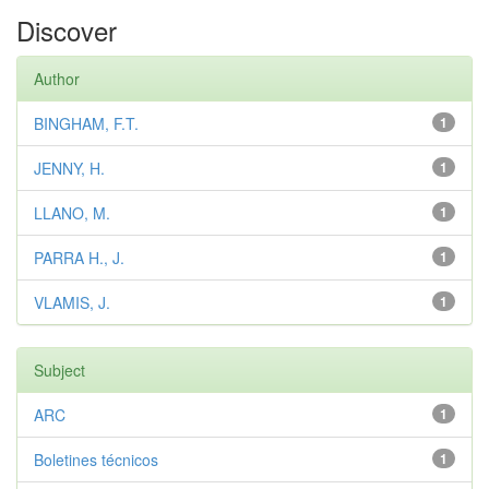
Discover
Author
BINGHAM, F.T.
1
JENNY, H.
1
LLANO, M.
1
PARRA H., J.
1
VLAMIS, J.
1
Subject
ARC
1
Boletines técnicos
1