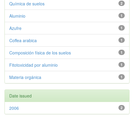
Química de suelos
2
Aluminio
1
Azufre
1
Coffea arabica
1
Composición física de los suelos
1
Fitotoxicidad por aluminio
1
Materia orgánica
1
Date issued
2006
2