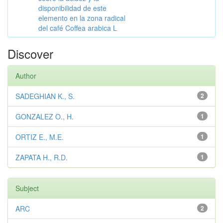
disponibilidad de este
elemento en la zona radical
del café Coffea arabica L
Discover
Author
SADEGHIAN K., S.
2
GONZALEZ O., H.
1
ORTIZ E., M.E.
1
ZAPATA H., R.D.
1
Subject
ARC
2