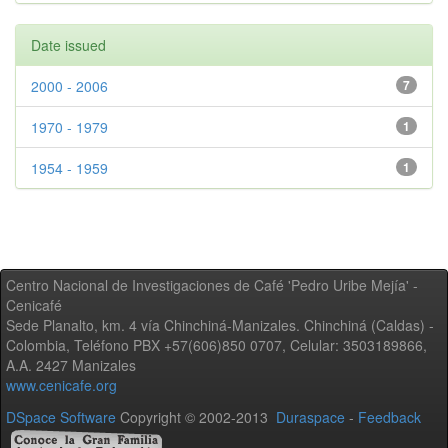
Date issued
2000 - 2006
7
1970 - 1979
1
1954 - 1959
1
Centro Nacional de Investigaciones de Café 'Pedro Uribe Mejía' -
Cenicafé
Sede Planalto, km. 4 vía Chinchiná-Manizales. Chinchiná (Caldas) -
Colombia, Teléfono PBX +57(606)850 0707, Celular: 3503189866,
A.A. 2427 Manizales
www.cenicafe.org
DSpace Software
Copyright © 2002-2013
Duraspace
-
Feedback