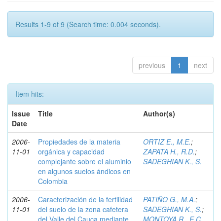
Results 1-9 of 9 (Search time: 0.004 seconds).
previous
1
next
Item hits:
Issue
Title
Author(s)
Date
2006-
Propiedades de la materia
ORTIZ E., M.E.
;
11-01
orgánica y capacidad
ZAPATA H., R.D.
;
complejante sobre el aluminio
SADEGHIAN K., S.
en algunos suelos ándicos en
Colombia
2006-
Caracterización de la fertilidad
PATIÑO G., M.A.
;
11-01
del suelo de la zona cafetera
SADEGHIAN K., S.
;
del Valle del Cauca mediante
MONTOYA R., E.C.