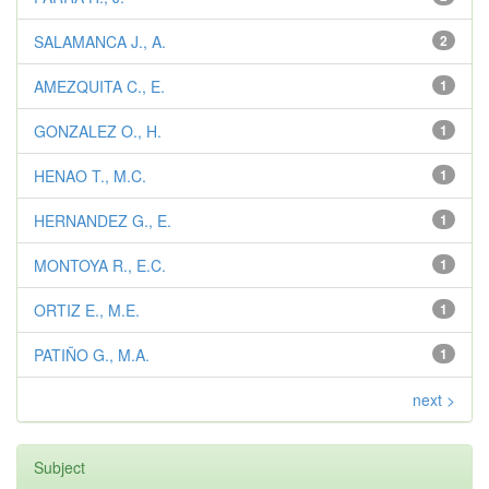
SALAMANCA J., A.
2
AMEZQUITA C., E.
1
GONZALEZ O., H.
1
HENAO T., M.C.
1
HERNANDEZ G., E.
1
MONTOYA R., E.C.
1
ORTIZ E., M.E.
1
PATIÑO G., M.A.
1
next >
Subject