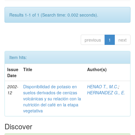
Results 1-1 of 1 (Search time: 0.002 seconds).
previous
1
next
Item hits:
Issue
Title
Author(s)
Date
2002-
Disponibilidad de potasio en
HENAO T., M.C.
;
12
suelos derivados de cenizas
HERNANDEZ G., E.
volcánicas y su relación con la
nutrición del café en la etapa
vegetativa
Discover