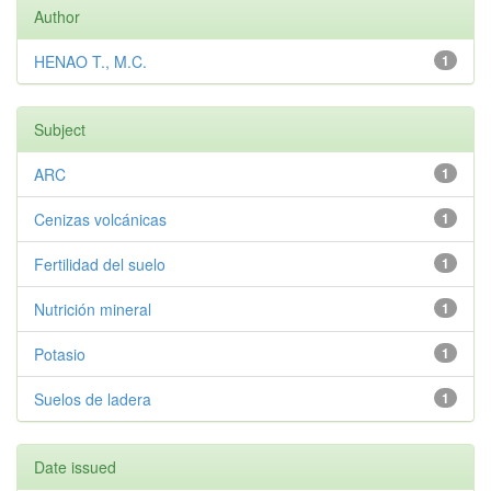
Author
HENAO T., M.C.
1
Subject
ARC
1
Cenizas volcánicas
1
Fertilidad del suelo
1
Nutrición mineral
1
Potasio
1
Suelos de ladera
1
Date issued