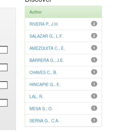
Author
RIVERA P., J.H.
2
SALAZAR G., L.F.
2
AMEZQUITA C., E.
1
BARRERA G., J.E.
1
CHAVES C., B.
1
HINCAPIE G., E.
1
LAL, R.
1
MESA S., O.
1
SERNA G., C.A.
1