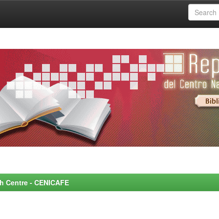
rch Centre - CENICAFE