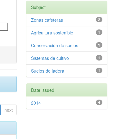
Subject
Zonas cafeteras
2
Agricultura sostenible
1
Conservación de suelos
1
Sistemas de cultivo
1
Suelos de ladera
1
Date issued
2014
4
next