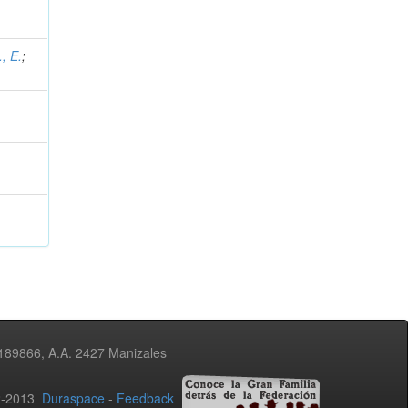
, E.
;
3189866, A.A. 2427 Manizales
02-2013
Duraspace
-
Feedback