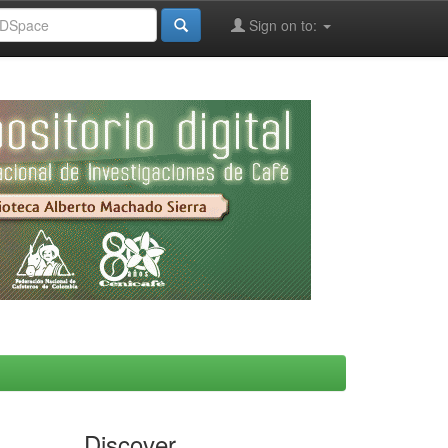
Sign on to:
Discover