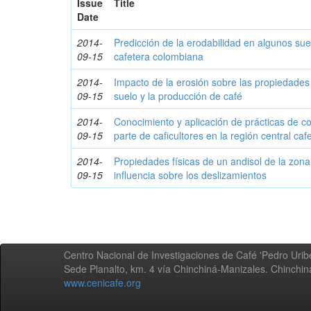
Issue
Title
Date
2014-
Predicción de la erodabilidad en algunos sue
09-15
cafetera colombiana
2014-
Impacto de la erosión sobre las propiedades 
09-15
suelo y la producción de café
2014-
Conocimiento y aplicación de prácticas de c
09-15
parte de caficultores en la región central caf
2014-
Propiedades físicas de un andisol de la zon
09-15
influencia sobre los deslizamientos
Centro Nacional de Investigaciones de Café 'Pedro Uribe
Sede Planalto, km. 4 vía Chinchiná-Manizales. Chinchi
www.cenicafe.org