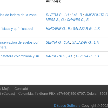
Author(s)
los de ladera de la zona
RIVERA P., J.H.
;
LAL, R.
;
AMEZQUITA C.
MESA S., O.
;
CHAVES C., B.
físicas y químicas del
HINCAPIE G., E.
;
SALAZAR G., L.F.
onservación de suelos por
SERNA G., C.A.
;
SALAZAR G., L.F.
etera
a cafetera colombiana y su
BARRERA G., J.E.
;
RIVERA P., J.H.
 Mejía' - Cenicafé
ná (Caldas) - Colombia, Teléfono PBX +57(606)850 0707, Celular: 350
DSpace Software
Copyright © 20