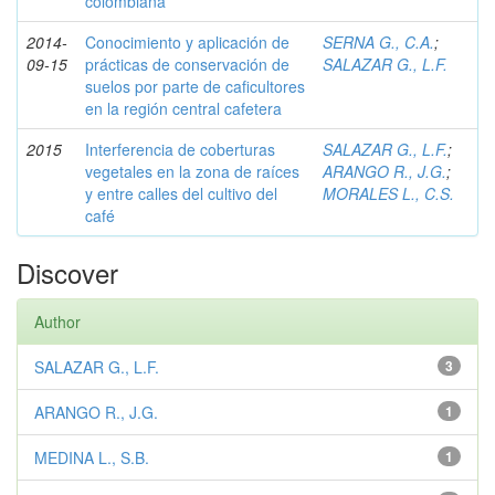
colombiana
2014-
Conocimiento y aplicación de
SERNA G., C.A.
;
09-15
prácticas de conservación de
SALAZAR G., L.F.
suelos por parte de caficultores
en la región central cafetera
2015
Interferencia de coberturas
SALAZAR G., L.F.
;
vegetales en la zona de raíces
ARANGO R., J.G.
;
y entre calles del cultivo del
MORALES L., C.S.
café
Discover
Author
SALAZAR G., L.F.
3
ARANGO R., J.G.
1
MEDINA L., S.B.
1