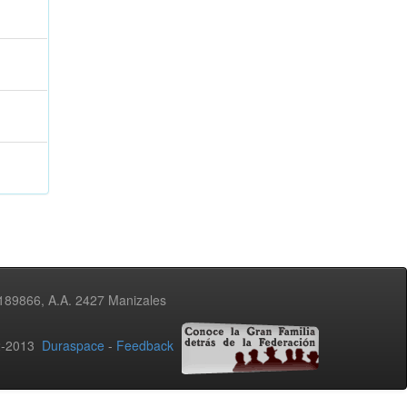
3189866, A.A. 2427 Manizales
02-2013
Duraspace
-
Feedback