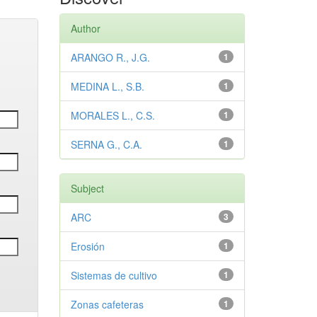
Author
ARANGO R., J.G.
1
MEDINA L., S.B.
1
MORALES L., C.S.
1
SERNA G., C.A.
1
Subject
ARC
3
Erosión
1
Sistemas de cultivo
1
Zonas cafeteras
1