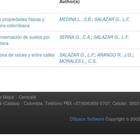
Author(s)
 y propiedades físicas y
MEDINA L., S.B.
;
SALAZAR G., L.F.
tera colombiana
onservación de suelos por
SERNA G., C.A.
;
SALAZAR G., L.F.
etera
ona de raíces y entre calles
SALAZAR G., L.F.
;
ARANGO R., J.G.
;
MORALES L., C.S.
 Mejía' - Cenicafé
ná (Caldas) - Colombia, Teléfono PBX +57(606)850 0707, Celular: 350
DSpace Software
Copyright © 20