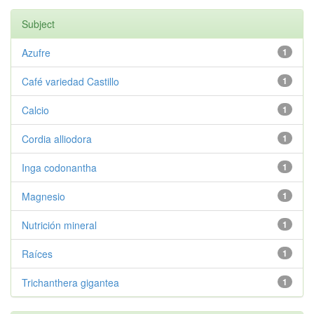
Subject
Azufre
1
Café variedad Castillo
1
Calcio
1
Cordia alliodora
1
Inga codonantha
1
Magnesio
1
Nutrición mineral
1
Raíces
1
Trichanthera gigantea
1