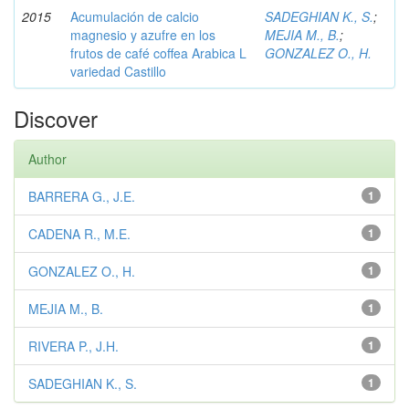
2015
Acumulación de calcio
SADEGHIAN K., S.
;
magnesio y azufre en los
MEJIA M., B.
;
frutos de café coffea Arabica L
GONZALEZ O., H.
variedad Castillo
Discover
Author
BARRERA G., J.E.
1
CADENA R., M.E.
1
GONZALEZ O., H.
1
MEJIA M., B.
1
RIVERA P., J.H.
1
SADEGHIAN K., S.
1