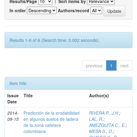
Results/Page
|
Sort items by
In order
Authors/record
Results 1-6 of 6 (Search time: 0.002 seconds).
previous
1
next
Item hits:
Issue
Title
Author(s)
Date
2014-
Predicción de la erodabilidad
RIVERA P., J.H.
;
09-15
en algunos suelos de ladera
LAL, R.
;
de la zona cafetera
AMEZQUITA C., E.
;
colombiana
MESA S., O.
;