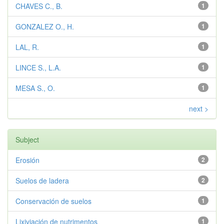
CHAVES C., B.
1
GONZALEZ O., H.
1
LAL, R.
1
LINCE S., L.A.
1
MESA S., O.
1
next >
Subject
Erosión
2
Suelos de ladera
2
Conservación de suelos
1
Lixiviación de nutrimentos
1