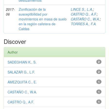
deslizamientos
2017-
Zonificación de la
LINCE S., L.A.
;
06
susceptibilidad por
CASTRO Q., A.F.
;
movimientos en masa de suelo
CASTAÑO C., W.A.
;
en la región cafetera de
TORRES A., F.A.
Caldas
Discover
Author
SADEGHIAN K., S.
2
SALAZAR G., L.F.
2
AMEZQUITA C., E.
1
CASTAÑO C., W.A.
1
CASTRO Q., A.F.
1