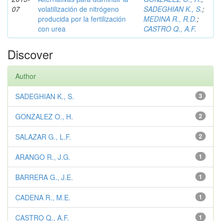
07
volatilización de nitrógeno
SADEGHIAN K., S.
;
producida por la fertilización
MEDINA R., R.D.
;
con urea
CASTRO Q., A.F.
Discover
Author
SADEGHIAN K., S.
3
GONZALEZ O., H.
2
SALAZAR G., L.F.
2
ARANGO R., J.G.
1
BARRERA G., J.E.
1
CADENA R., M.E.
1
CASTRO Q., A.F.
1