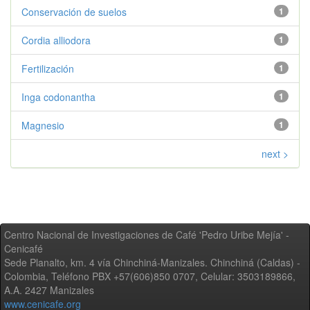
Conservación de suelos
1
Cordia alliodora
1
Fertilización
1
Inga codonantha
1
Magnesio
1
next >
Centro Nacional de Investigaciones de Café 'Pedro Uribe Mejía' -
Cenicafé
Sede Planalto, km. 4 vía Chinchiná-Manizales. Chinchiná (Caldas) -
Colombia, Teléfono PBX +57(606)850 0707, Celular: 3503189866,
A.A. 2427 Manizales
www.cenicafe.org