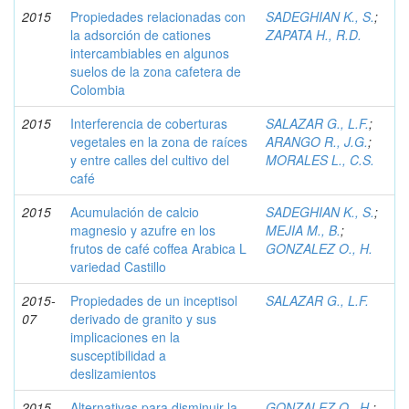
2015
Propiedades relacionadas con
SADEGHIAN K., S.
;
la adsorción de cationes
ZAPATA H., R.D.
intercambiables en algunos
suelos de la zona cafetera de
Colombia
2015
Interferencia de coberturas
SALAZAR G., L.F.
;
vegetales en la zona de raíces
ARANGO R., J.G.
;
y entre calles del cultivo del
MORALES L., C.S.
café
2015
Acumulación de calcio
SADEGHIAN K., S.
;
magnesio y azufre en los
MEJIA M., B.
;
frutos de café coffea Arabica L
GONZALEZ O., H.
variedad Castillo
2015-
Propiedades de un inceptisol
SALAZAR G., L.F.
07
derivado de granito y sus
implicaciones en la
susceptibilidad a
deslizamientos
2015-
Alternativas para disminuir la
GONZALEZ O., H.
;