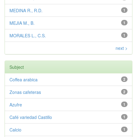
MEDINA R., R.D.
1
MEJIA M., B.
1
MORALES L., C.S.
1
next >
Subject
Coffea arabica
2
Zonas cafeteras
2
Azufre
1
Café variedad Castillo
1
Calcio
1