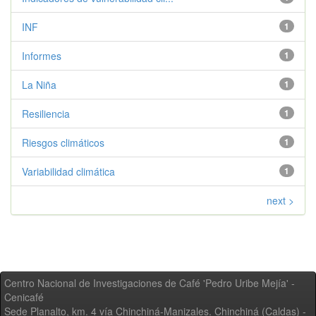
INF
1
Informes
1
La Niña
1
Resiliencia
1
Riesgos climáticos
1
Variabilidad climática
1
next >
Centro Nacional de Investigaciones de Café 'Pedro Uribe Mejía' -
Cenicafé
Sede Planalto, km. 4 vía Chinchiná-Manizales. Chinchiná (Caldas) -