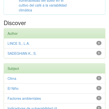
vulnerabilidad del suelo en el
cultivo del café a la variabilidad
climática
Discover
Author
LINCE S., L.A.
1
SADEGHIAN K., S.
1
Subject
Clima
1
El Niño
1
Factores ambientales
1
Indicadores de vulnerabilidad cli...
1