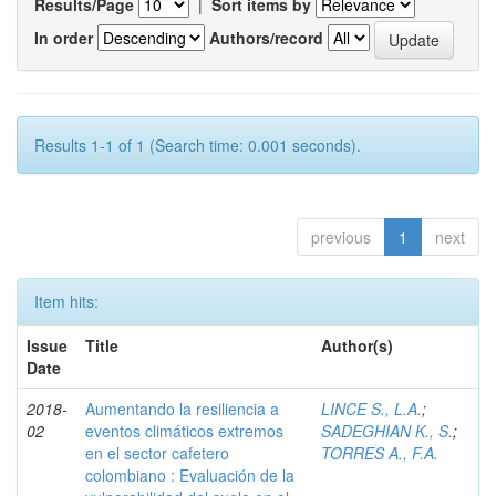
Results/Page
|
Sort items by
In order
Authors/record
Results 1-1 of 1 (Search time: 0.001 seconds).
previous
1
next
Item hits:
Issue
Title
Author(s)
Date
2018-
Aumentando la resiliencia a
LINCE S., L.A.
;
02
eventos climáticos extremos
SADEGHIAN K., S.
;
en el sector cafetero
TORRES A., F.A.
colombiano : Evaluación de la