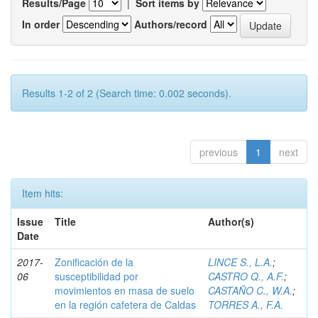
Results/Page
|
Sort items by
In order
Authors/record
Results 1-2 of 2 (Search time: 0.002 seconds).
previous
1
next
Item hits:
Issue
Title
Author(s)
Date
2017-
Zonificación de la
LINCE S., L.A.
;
06
susceptibilidad por
CASTRO Q., A.F.
;
movimientos en masa de suelo
CASTAÑO C., W.A.
;
en la región cafetera de Caldas
TORRES A., F.A.