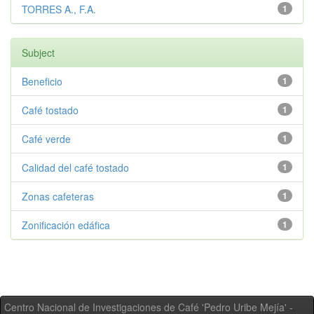
TORRES A., F.A.
1
Subject
Beneficio
1
Café tostado
1
Café verde
1
Calidad del café tostado
1
Zonas cafeteras
1
Zonificación edáfica
1
Centro Nacional de Investigaciones de Café 'Pedro Uribe Mejía' -