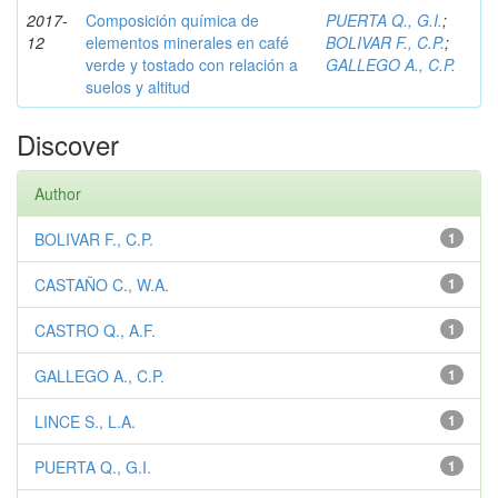
2017-
Composición química de
PUERTA Q., G.I.
;
12
elementos minerales en café
BOLIVAR F., C.P.
;
verde y tostado con relación a
GALLEGO A., C.P.
suelos y altitud
Discover
Author
BOLIVAR F., C.P.
1
CASTAÑO C., W.A.
1
CASTRO Q., A.F.
1
GALLEGO A., C.P.
1
LINCE S., L.A.
1
PUERTA Q., G.I.
1