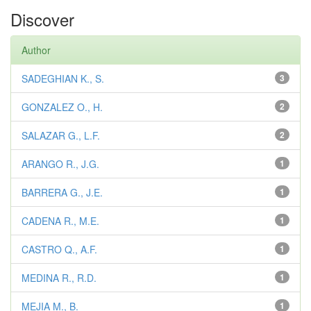
Discover
Author
SADEGHIAN K., S.
3
GONZALEZ O., H.
2
SALAZAR G., L.F.
2
ARANGO R., J.G.
1
BARRERA G., J.E.
1
CADENA R., M.E.
1
CASTRO Q., A.F.
1
MEDINA R., R.D.
1
MEJIA M., B.
1