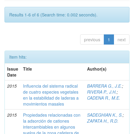
Results 1-6 of 6 (Search time: 0.002 seconds).
previous
1
next
Item hits:
Issue
Title
Author(s)
Date
2015
Influencia del sistema radical
BARRERA G., J.E.
;
de cuatro especies vegetales
RIVERA P., J.H.
;
en la estabilidad de laderas a
CADENA R., M.E.
movimientos masales
2015
Propiedades relacionadas con
SADEGHIAN K., S.
;
la adsorción de cationes
ZAPATA H., R.D.
intercambiables en algunos
suelos de la zona cafetera de