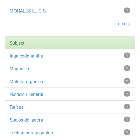
MORALES L., C.S.
1
next >
Subject
Inga codonantha
1
Magnesio
1
Materia orgánica
1
Nutrición mineral
1
Raíces
1
Suelos de ladera
1
Trichanthera gigantea
1