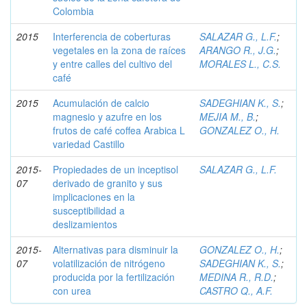
Colombia
2015
Interferencia de coberturas
SALAZAR G., L.F.
;
vegetales en la zona de raíces
ARANGO R., J.G.
;
y entre calles del cultivo del
MORALES L., C.S.
café
2015
Acumulación de calcio
SADEGHIAN K., S.
;
magnesio y azufre en los
MEJIA M., B.
;
frutos de café coffea Arabica L
GONZALEZ O., H.
variedad Castillo
2015-
Propiedades de un inceptisol
SALAZAR G., L.F.
07
derivado de granito y sus
implicaciones en la
susceptibilidad a
deslizamientos
2015-
Alternativas para disminuir la
GONZALEZ O., H.
;
07
volatilización de nitrógeno
SADEGHIAN K., S.
;
producida por la fertilización
MEDINA R., R.D.
;
con urea
CASTRO Q., A.F.