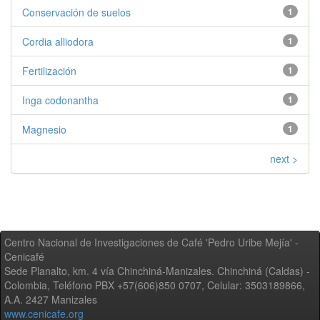
Conservación de suelos
1
Cordia alliodora
1
Fertilización
1
Inga codonantha
1
Magnesio
1
next >
Centro Nacional de Investigaciones de Café 'Pedro Uribe Mejía' -
Cenicafé
Sede Planalto, km. 4 vía Chinchiná-Manizales. Chinchiná (Caldas) -
Colombia, Teléfono PBX +57(606)850 0707, Celular: 3503189866,
A.A. 2427 Manizales
www.cenicafe.org