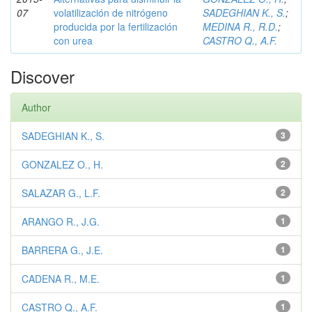
07
volatilización de nitrógeno
SADEGHIAN K., S.
;
producida por la fertilización
MEDINA R., R.D.
;
con urea
CASTRO Q., A.F.
Discover
Author
SADEGHIAN K., S.
3
GONZALEZ O., H.
2
SALAZAR G., L.F.
2
ARANGO R., J.G.
1
BARRERA G., J.E.
1
CADENA R., M.E.
1
CASTRO Q., A.F.
1