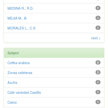
MEDINA R., R.D.
1
MEJIA M., B.
1
MORALES L., C.S.
1
next >
Subject
Coffea arabica
2
Zonas cafeteras
2
Azufre
1
Café variedad Castillo
1
Calcio
1