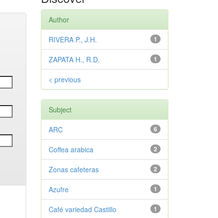
Author
RIVERA P., J.H.
1
ZAPATA H., R.D.
1
< previous
Subject
ARC
6
Coffea arabica
2
Zonas cafeteras
2
Azufre
1
Café variedad Castillo
1