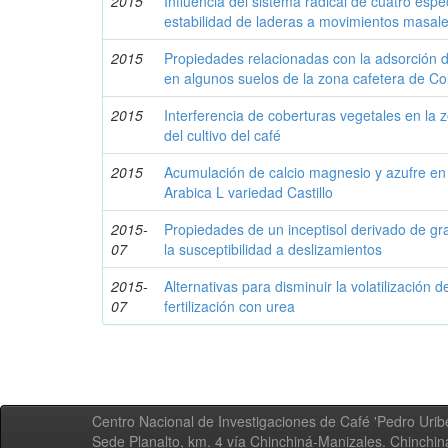
2015
Influencia del sistema radical de cuatro espe
estabilidad de laderas a movimientos masal
2015
Propiedades relacionadas con la adsorción d
en algunos suelos de la zona cafetera de C
2015
Interferencia de coberturas vegetales en la z
del cultivo del café
2015
Acumulación de calcio magnesio y azufre en l
Arabica L variedad Castillo
2015-
Propiedades de un inceptisol derivado de gra
07
la susceptibilidad a deslizamientos
2015-
Alternativas para disminuir la volatilización 
07
fertilización con urea
Centro Nacional de Investigaciones de Café 'Pedro Uribe
Sede Planalto, km. 4 vía Chinchiná-Manizales. Chinchi