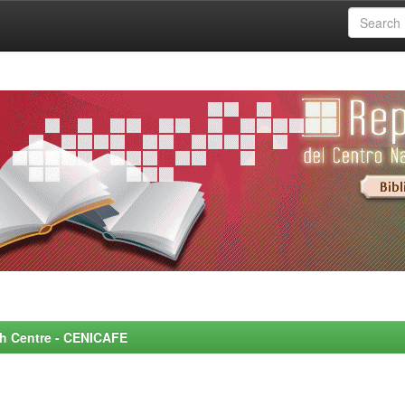
rch Centre - CENICAFE