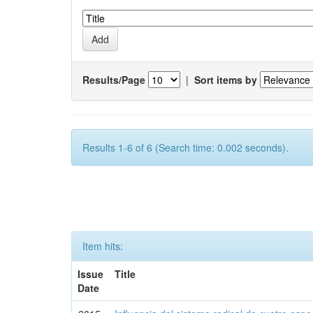
Results/Page
|
Sort items by
Results 1-6 of 6 (Search time: 0.002 seconds).
Item hits:
Issue
Title
Date