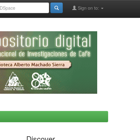
Sign on to:
Discover