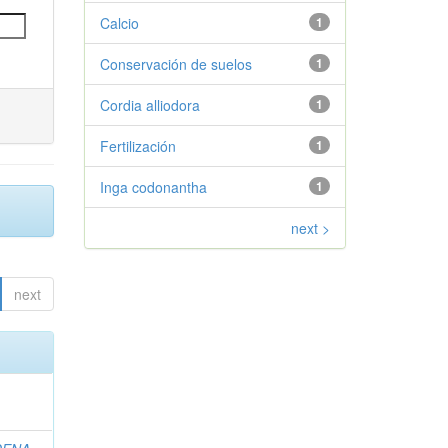
Calcio
1
Conservación de suelos
1
Cordia alliodora
1
Fertilización
1
Inga codonantha
1
next >
next