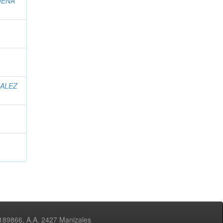
DENA
ALEZ
3189866, A.A. 2427 Manizales