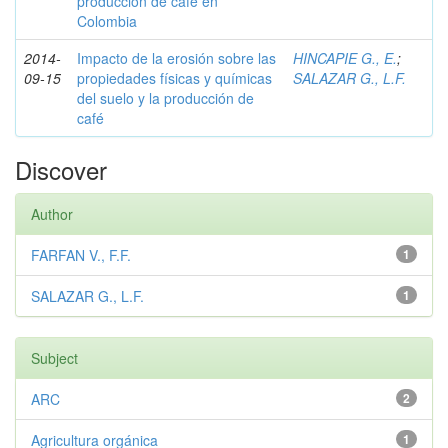
producción de café en
Colombia
2014-
Impacto de la erosión sobre las
HINCAPIE G., E.
;
09-15
propiedades físicas y químicas
SALAZAR G., L.F.
del suelo y la producción de
café
Discover
Author
FARFAN V., F.F.
1
SALAZAR G., L.F.
1
Subject
ARC
2
Agricultura orgánica
1