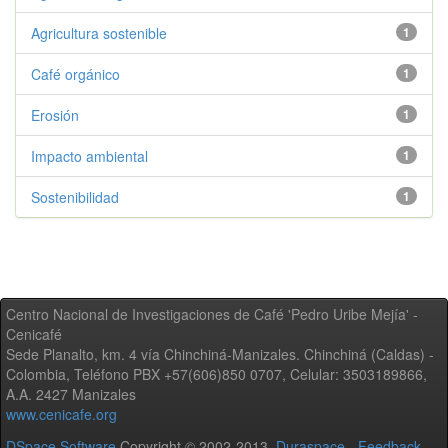
Agricultura sostenible
1
Café orgánico
1
Erosión
1
Impacto ambiental
1
Sostenibilidad
1
Centro Nacional de Investigaciones de Café 'Pedro Uribe Mejía' -
Cenicafé
Sede Planalto, km. 4 vía Chinchiná-Manizales. Chinchiná (Caldas) -
Colombia, Teléfono PBX +57(606)850 0707, Celular: 3503189866,
A.A. 2427 Manizales
www.cenicafe.org
DSpace Software
Copyright © 2002-2013
Duraspace
-
Feedback