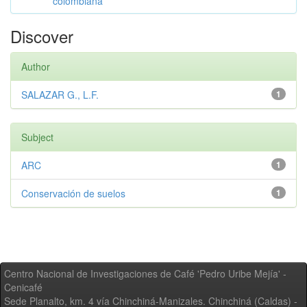
colombiana
Discover
Author
SALAZAR G., L.F.
1
Subject
ARC
1
Conservación de suelos
1
Centro Nacional de Investigaciones de Café 'Pedro Uribe Mejía' -
Cenicafé
Sede Planalto, km. 4 vía Chinchiná-Manizales. Chinchiná (Caldas) -