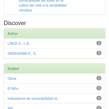
vulnerabilidad del suelo en el
cultivo del café a la variabilidad
climática
Discover
Author
LINCE S., L.A.
1
SADEGHIAN K., S.
1
Subject
Clima
1
El Niño
1
Indicadores de vulnerabilidad cli...
1
INF
1