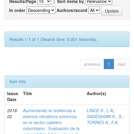
Results/Page
|
Sort items by
In order
Authors/record
Results 1-1 of 1 (Search time: 0.001 seconds).
previous
1
next
Item hits:
Issue
Title
Author(s)
Date
2018-
Aumentando la resiliencia a
LINCE S., L.A.
;
02
eventos climáticos extremos
SADEGHIAN K., S.
;
en el sector cafetero
TORRES A., F.A.
colombiano : Evaluación de la