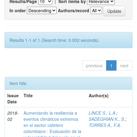
Results/Page
|
Sort items by
In order
Authors/record
Results 1-1 of 1 (Search time: 0.002 seconds).
previous
1
next
Item hits:
Issue
Title
Author(s)
Date
2018-
Aumentando la resiliencia a
LINCE S., L.A.
;
02
eventos climáticos extremos
SADEGHIAN K., S.
;
en el sector cafetero
TORRES A., F.A.
colombiano : Evaluación de la