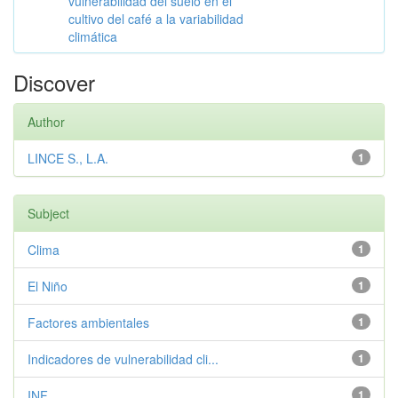
vulnerabilidad del suelo en el
cultivo del café a la variabilidad
climática
Discover
Author
LINCE S., L.A.
1
Subject
Clima
1
El Niño
1
Factores ambientales
1
Indicadores de vulnerabilidad cli...
1
INF
1