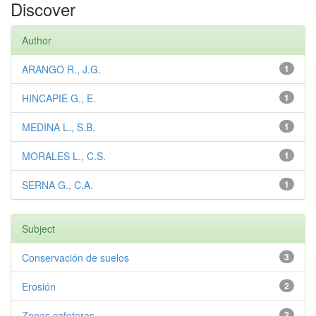
Discover
Author
ARANGO R., J.G.
1
HINCAPIE G., E.
1
MEDINA L., S.B.
1
MORALES L., C.S.
1
SERNA G., C.A.
1
Subject
Conservación de suelos
3
Erosión
2
Zonas cafeteras
2