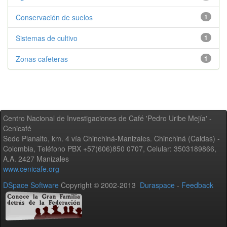
Conservación de suelos
1
Sistemas de cultivo
1
Zonas cafeteras
1
Centro Nacional de Investigaciones de Café 'Pedro Uribe Mejía' -
Cenicafé
Sede Planalto, km. 4 vía Chinchiná-Manizales. Chinchiná (Caldas) -
Colombia, Teléfono PBX +57(606)850 0707, Celular: 3503189866,
A.A. 2427 Manizales
www.cenicafe.org
DSpace Software
Copyright © 2002-2013
Duraspace
-
Feedback