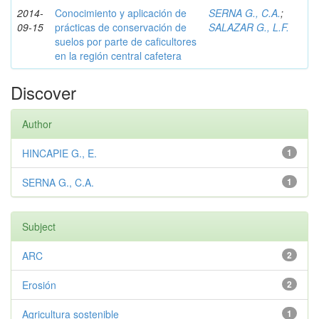
2014-
Conocimiento y aplicación de
SERNA G., C.A.
;
09-15
prácticas de conservación de
SALAZAR G., L.F.
suelos por parte de caficultores
en la región central cafetera
Discover
Author
HINCAPIE G., E.
1
SERNA G., C.A.
1
Subject
ARC
2
Erosión
2
Agricultura sostenible
1