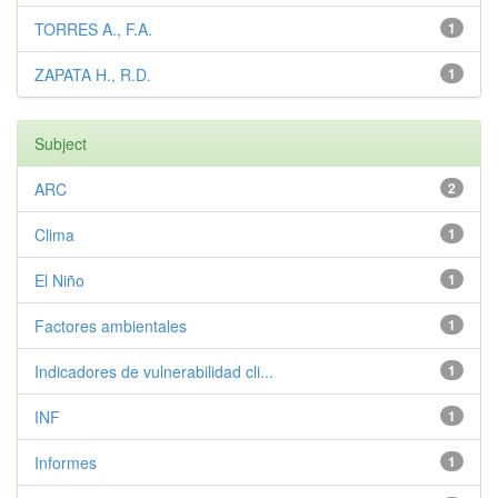
TORRES A., F.A.
1
ZAPATA H., R.D.
1
Subject
ARC
2
Clima
1
El Niño
1
Factores ambientales
1
Indicadores de vulnerabilidad cli...
1
INF
1
Informes
1