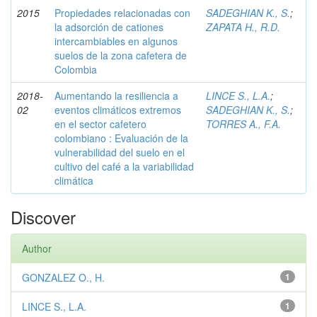
2015
Propiedades relacionadas con
SADEGHIAN K., S.
;
la adsorción de cationes
ZAPATA H., R.D.
intercambiables en algunos
suelos de la zona cafetera de
Colombia
2018-
Aumentando la resiliencia a
LINCE S., L.A.
;
02
eventos climáticos extremos
SADEGHIAN K., S.
;
en el sector cafetero
TORRES A., F.A.
colombiano : Evaluación de la
vulnerabilidad del suelo en el
cultivo del café a la variabilidad
climática
Discover
Author
GONZALEZ O., H.
1
LINCE S., L.A.
1