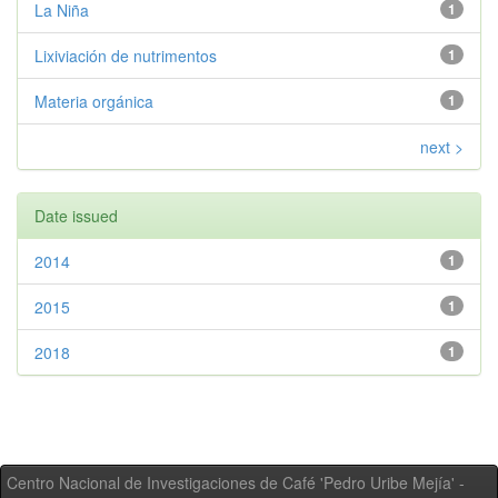
La Niña
1
Lixiviación de nutrimentos
1
Materia orgánica
1
next >
Date issued
2014
1
2015
1
2018
1
Centro Nacional de Investigaciones de Café 'Pedro Uribe Mejía' -