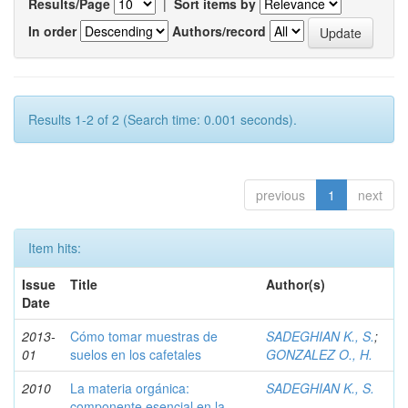
Results/Page
|
Sort items by
In order
Authors/record
Results 1-2 of 2 (Search time: 0.001 seconds).
previous
1
next
Item hits:
Issue
Title
Author(s)
Date
2013-
Cómo tomar muestras de
SADEGHIAN K., S.
;
01
suelos en los cafetales
GONZALEZ O., H.
2010
La materia orgánica:
SADEGHIAN K., S.
componente esencial en la