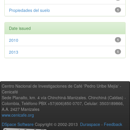
Propiedades del suelo
1
Date issued
2010
1
2013
1
Centro Nacional de Investigaciones de Café 'Pedro Uribe Mejía' -
Cenicafé
Sede Planalto, km. 4 vía Chinchiná-Manizales. Chinchiná (Caldas) -
Colombia, Teléfono PBX +57(606)850 0707, Celular: 3503189866,
A.A. 2427 Manizales
www.cenicafe.org
DSpace Software
Copyright © 2002-2013
Duraspace
-
Feedback