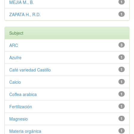
MEJIA M., B.
1
ZAPATA H., R.D.
1
Subject
ARC
3
Azufre
1
Café variedad Castillo
1
Calcio
1
Coffea arabica
1
Fertilización
1
Magnesio
1
Materia orgánica
1