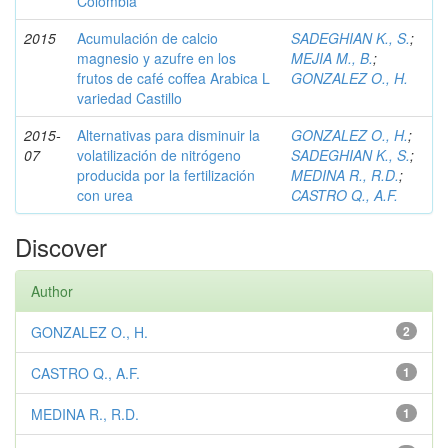
Colombia
2015
Acumulación de calcio
SADEGHIAN K., S.
;
magnesio y azufre en los
MEJIA M., B.
;
frutos de café coffea Arabica L
GONZALEZ O., H.
variedad Castillo
2015-
Alternativas para disminuir la
GONZALEZ O., H.
;
07
volatilización de nitrógeno
SADEGHIAN K., S.
;
producida por la fertilización
MEDINA R., R.D.
;
con urea
CASTRO Q., A.F.
Discover
Author
GONZALEZ O., H.
2
CASTRO Q., A.F.
1
MEDINA R., R.D.
1