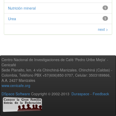
Nutrición mineral
1
Urea
1
next >
Centro Nacional de Investigaciones de Café 'Pedro Uribe Mejía' -
Cenicafé
Sede Planalto, km. 4 vía Chinchiná-Manizales. Chinchiná (Caldas) -
Colombia, Teléfono PBX +57(606)850 0707, Celular: 3503189866,
A.A. 2427 Manizales
www.cenicafe.org
DSpace Software
Copyright © 2002-2013
Duraspace
-
Feedback