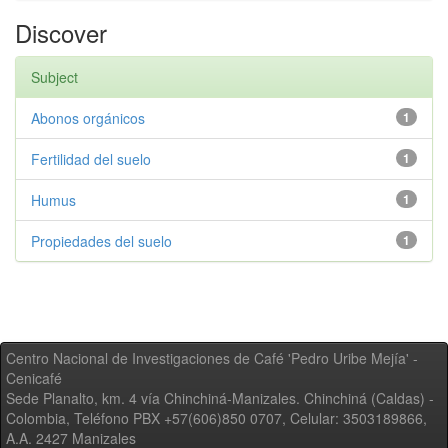
Discover
Subject
Abonos orgánicos
1
Fertilidad del suelo
1
Humus
1
Propiedades del suelo
1
Centro Nacional de Investigaciones de Café 'Pedro Uribe Mejía' -
Cenicafé
Sede Planalto, km. 4 vía Chinchiná-Manizales. Chinchiná (Caldas) -
Colombia, Teléfono PBX +57(606)850 0707, Celular: 3503189866,
A.A. 2427 Manizales