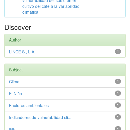
vulnerabilidad del suelo en el
cultivo del café a la variabilidad
climática
Discover
Author
LINCE S., L.A.
1
Subject
Clima
1
El Niño
1
Factores ambientales
1
Indicadores de vulnerabilidad cli...
1
INF
1