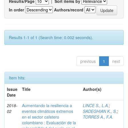
Results/Page
|
Sort items by
In order
Authors/record
Results 1-1 of 1 (Search time: 0.002 seconds).
previous
1
next
Item hits:
Issue
Title
Author(s)
Date
2018-
Aumentando la resiliencia a
LINCE S., L.A.
;
02
eventos climáticos extremos
SADEGHIAN K., S.
;
en el sector cafetero
TORRES A., F.A.
colombiano : Evaluación de la