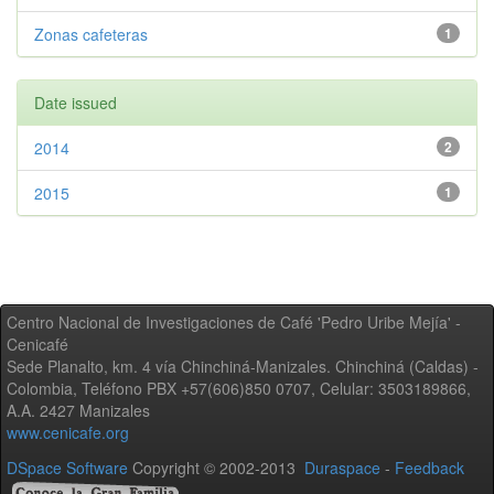
Zonas cafeteras
1
Date issued
2014
2
2015
1
Centro Nacional de Investigaciones de Café 'Pedro Uribe Mejía' -
Cenicafé
Sede Planalto, km. 4 vía Chinchiná-Manizales. Chinchiná (Caldas) -
Colombia, Teléfono PBX +57(606)850 0707, Celular: 3503189866,
A.A. 2427 Manizales
www.cenicafe.org
DSpace Software
Copyright © 2002-2013
Duraspace
-
Feedback