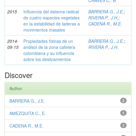
CHAVES C., B.
2015
Influencia del sistema radical
BARRERA G., J.E.
;
de cuatro especies vegetales
RIVERA P., J.H.
;
en la estabilidad de laderas a
CADENA R., M.E.
movimientos masales
2014-
Propiedades físicas de un
BARRERA G., J.E.
;
09-15
andisol de la zona cafetera
RIVERA P., J.H.
colombiana y su influencia
sobre los deslizamientos
Discover
Author
BARRERA G., J.E.
2
AMEZQUITA C., E.
1
CADENA R., M.E.
1