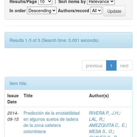
Results/Page
|
Sort items by
In order
Authors/record
Results 1-3 of 3 (Search time: 0.001 seconds).
previous
1
next
Item hits:
Issue
Title
Author(s)
Date
2014-
Predicción de la erodabilidad
RIVERA P., J.H.
;
09-15
en algunos suelos de ladera
LAL, R.
;
de la zona cafetera
AMEZQUITA C., E.
;
colombiana
MESA S., O.
;