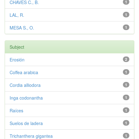
CHAVES C., B.
1
LAL, R.
1
MESA S., O.
1
Subject
Erosión
2
Coffea arabica
1
Cordia alliodora
1
Inga codonantha
1
Raíces
1
Suelos de ladera
1
Trichanthera gigantea
1