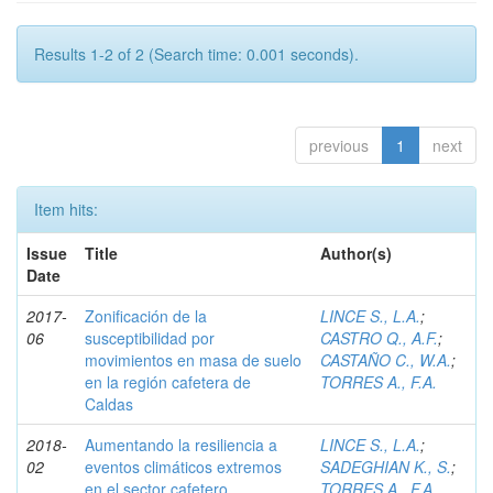
Results 1-2 of 2 (Search time: 0.001 seconds).
previous
1
next
Item hits:
Issue
Title
Author(s)
Date
2017-
Zonificación de la
LINCE S., L.A.
;
06
susceptibilidad por
CASTRO Q., A.F.
;
movimientos en masa de suelo
CASTAÑO C., W.A.
;
en la región cafetera de
TORRES A., F.A.
Caldas
2018-
Aumentando la resiliencia a
LINCE S., L.A.
;
02
eventos climáticos extremos
SADEGHIAN K., S.
;
en el sector cafetero
TORRES A., F.A.