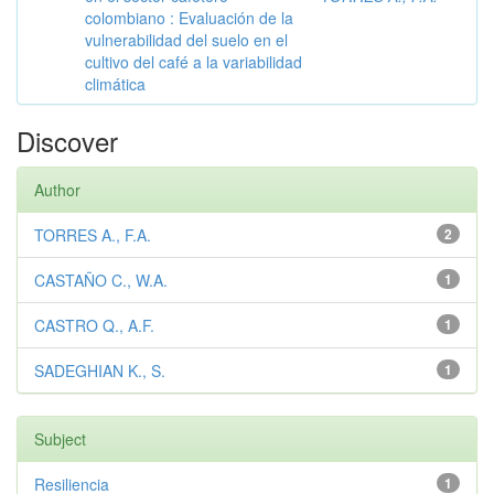
colombiano : Evaluación de la
vulnerabilidad del suelo en el
cultivo del café a la variabilidad
climática
Discover
Author
TORRES A., F.A.
2
CASTAÑO C., W.A.
1
CASTRO Q., A.F.
1
SADEGHIAN K., S.
1
Subject
Resiliencia
1