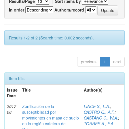
Results/Page
|
Sort items by
In order
Authors/record
Results 1-2 of 2 (Search time: 0.002 seconds).
previous
1
next
Item hits:
Issue
Title
Author(s)
Date
2017-
Zonificación de la
LINCE S., L.A.
;
06
susceptibilidad por
CASTRO Q., A.F.
;
movimientos en masa de suelo
CASTAÑO C., W.A.
;
en la región cafetera de
TORRES A., F.A.