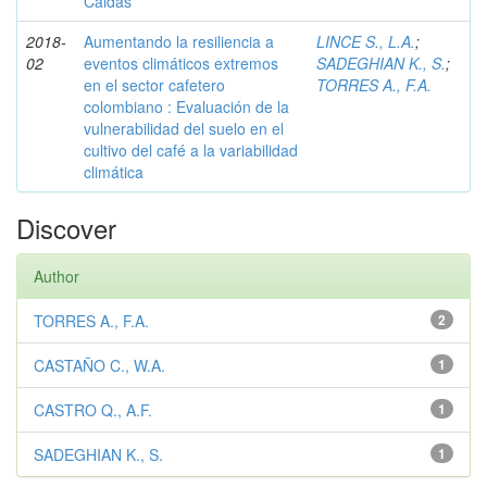
Caldas
2018-
Aumentando la resiliencia a
LINCE S., L.A.
;
02
eventos climáticos extremos
SADEGHIAN K., S.
;
en el sector cafetero
TORRES A., F.A.
colombiano : Evaluación de la
vulnerabilidad del suelo en el
cultivo del café a la variabilidad
climática
Discover
Author
TORRES A., F.A.
2
CASTAÑO C., W.A.
1
CASTRO Q., A.F.
1
SADEGHIAN K., S.
1