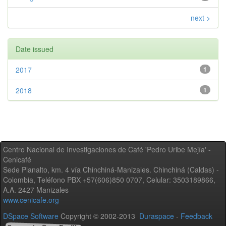
next >
Date issued
2017
1
2018
1
Centro Nacional de Investigaciones de Café 'Pedro Uribe Mejía' -
Cenicafé
Sede Planalto, km. 4 vía Chinchiná-Manizales. Chinchiná (Caldas) -
Colombia, Teléfono PBX +57(606)850 0707, Celular: 3503189866,
A.A. 2427 Manizales
www.cenicafe.org
DSpace Software
Copyright © 2002-2013
Duraspace
-
Feedback