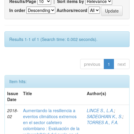
Results/Page
|
Sort items by
In order
Authors/record
Results 1-1 of 1 (Search time: 0.002 seconds).
previous
1
next
Item hits:
Issue
Title
Author(s)
Date
2018-
Aumentando la resiliencia a
LINCE S., L.A.
;
02
eventos climáticos extremos
SADEGHIAN K., S.
;
en el sector cafetero
TORRES A., F.A.
colombiano : Evaluación de la