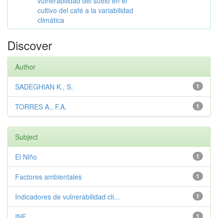
vulnerabilidad del suelo en el
cultivo del café a la variabilidad
climática
Discover
Author
SADEGHIAN K., S.
1
TORRES A., F.A.
1
Subject
El Niño
1
Factores ambientales
1
Indicadores de vulnerabilidad cli...
1
INF
1