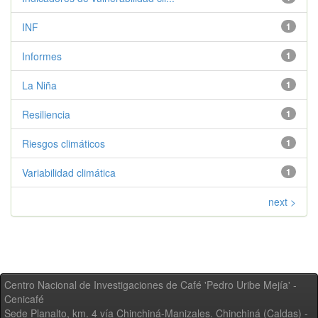
INF
1
Informes
1
La Niña
1
Resiliencia
1
Riesgos climáticos
1
Variabilidad climática
1
next >
Centro Nacional de Investigaciones de Café 'Pedro Uribe Mejía' -
Cenicafé
Sede Planalto, km. 4 vía Chinchiná-Manizales. Chinchiná (Caldas) -