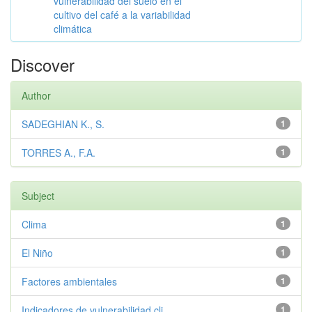
vulnerabilidad del suelo en el
cultivo del café a la variabilidad
climática
Discover
Author
SADEGHIAN K., S.
1
TORRES A., F.A.
1
Subject
Clima
1
El Niño
1
Factores ambientales
1
Indicadores de vulnerabilidad cli...
1