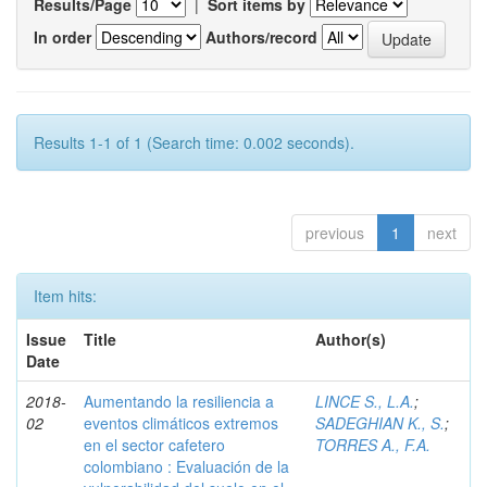
Results/Page
|
Sort items by
In order
Authors/record
Results 1-1 of 1 (Search time: 0.002 seconds).
previous
1
next
Item hits:
Issue
Title
Author(s)
Date
2018-
Aumentando la resiliencia a
LINCE S., L.A.
;
02
eventos climáticos extremos
SADEGHIAN K., S.
;
en el sector cafetero
TORRES A., F.A.
colombiano : Evaluación de la