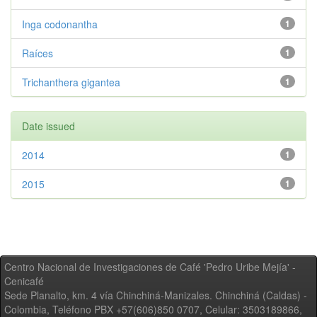
Inga codonantha
1
Raíces
1
Trichanthera gigantea
1
Date issued
2014
1
2015
1
Centro Nacional de Investigaciones de Café 'Pedro Uribe Mejía' -
Cenicafé
Sede Planalto, km. 4 vía Chinchiná-Manizales. Chinchiná (Caldas) -
Colombia, Teléfono PBX +57(606)850 0707, Celular: 3503189866,