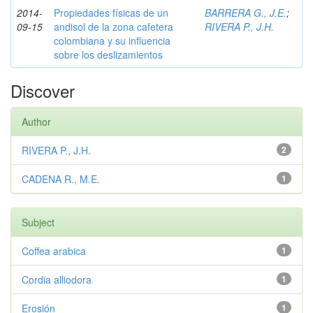
2014-
Propiedades físicas de un
BARRERA G., J.E.
;
09-15
andisol de la zona cafetera
RIVERA P., J.H.
colombiana y su influencia
sobre los deslizamientos
Discover
Author
RIVERA P., J.H.
2
CADENA R., M.E.
1
Subject
Coffea arabica
1
Cordia alliodora
1
Erosión
1