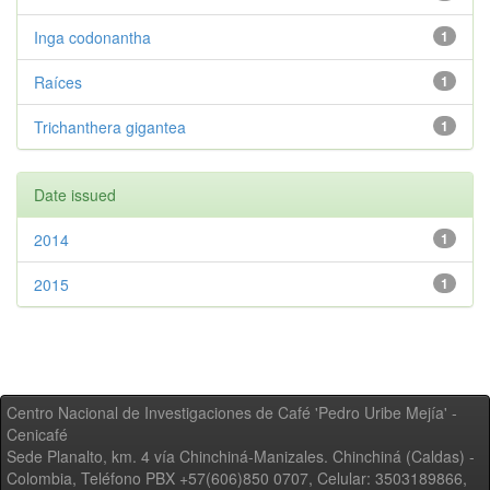
Inga codonantha
1
Raíces
1
Trichanthera gigantea
1
Date issued
2014
1
2015
1
Centro Nacional de Investigaciones de Café 'Pedro Uribe Mejía' -
Cenicafé
Sede Planalto, km. 4 vía Chinchiná-Manizales. Chinchiná (Caldas) -
Colombia, Teléfono PBX +57(606)850 0707, Celular: 3503189866,