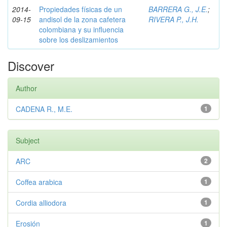
2014-
Propiedades físicas de un
BARRERA G., J.E.
;
09-15
andisol de la zona cafetera
RIVERA P., J.H.
colombiana y su influencia
sobre los deslizamientos
Discover
Author
CADENA R., M.E.
1
Subject
ARC
2
Coffea arabica
1
Cordia alliodora
1
Erosión
1