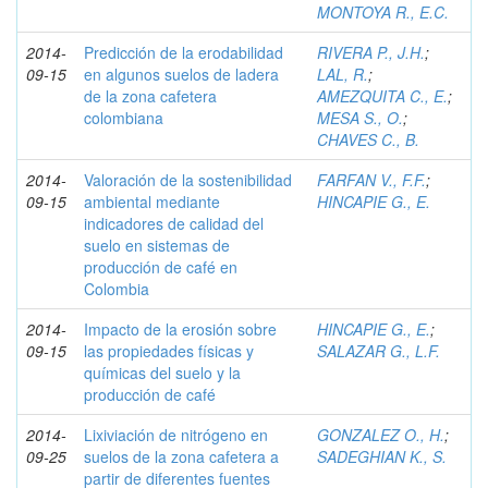
MONTOYA R., E.C.
2014-
Predicción de la erodabilidad
RIVERA P., J.H.
;
09-15
en algunos suelos de ladera
LAL, R.
;
de la zona cafetera
AMEZQUITA C., E.
;
colombiana
MESA S., O.
;
CHAVES C., B.
2014-
Valoración de la sostenibilidad
FARFAN V., F.F.
;
09-15
ambiental mediante
HINCAPIE G., E.
indicadores de calidad del
suelo en sistemas de
producción de café en
Colombia
2014-
Impacto de la erosión sobre
HINCAPIE G., E.
;
09-15
las propiedades físicas y
SALAZAR G., L.F.
químicas del suelo y la
producción de café
2014-
Lixiviación de nitrógeno en
GONZALEZ O., H.
;
09-25
suelos de la zona cafetera a
SADEGHIAN K., S.
partir de diferentes fuentes