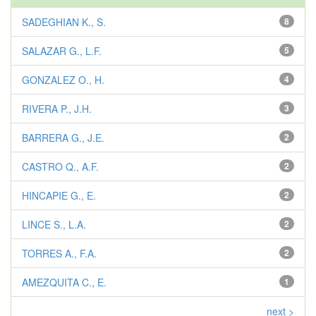
SADEGHIAN K., S.
8
SALAZAR G., L.F.
5
GONZALEZ O., H.
4
RIVERA P., J.H.
3
BARRERA G., J.E.
2
CASTRO Q., A.F.
2
HINCAPIE G., E.
2
LINCE S., L.A.
2
TORRES A., F.A.
2
AMEZQUITA C., E.
1
next >