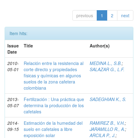
previous
1
2
next
Item hits:
Issue
Title
Author(s)
Date
2010-
Relación entre la resistencia al
MEDINA L., S.B.
;
05-01
corte directo y propiedades
SALAZAR G., L.F.
físicas y químicas en algunos
suelos de la zona cafetera
colombiana
2013-
Fertilización : Una práctica que
SADEGHIAN K., S.
05-07
determina la producción de los
cafetales
2014-
Estimación de la humedad del
RAMIREZ B., V.H.
;
09-15
suelo en cafetales a libre
JARAMILLO R., A.
;
exposición solar
ARCILA P., J.
;