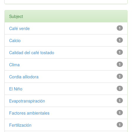
Subject
Café verde
1
Calcio
1
Calidad del café tostado
1
Clima
1
Cordia alliodora
1
El Niño
1
Evapotranspiración
1
Factores ambientales
1
Fertilización
1