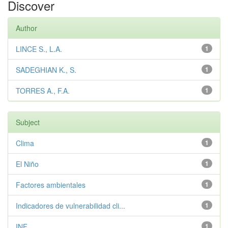
Discover
Author
LINCE S., L.A.
1
SADEGHIAN K., S.
1
TORRES A., F.A.
1
Subject
Clima
1
El Niño
1
Factores ambientales
1
Indicadores de vulnerabilidad cli...
1
INF
1