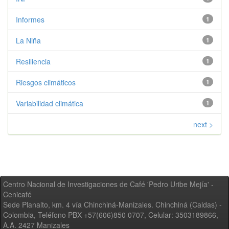
Informes
1
La Niña
1
Resiliencia
1
Riesgos climáticos
1
Variabilidad climática
1
next >
Centro Nacional de Investigaciones de Café 'Pedro Uribe Mejía' -
Cenicafé
Sede Planalto, km. 4 vía Chinchiná-Manizales. Chinchiná (Caldas) -
Colombia, Teléfono PBX +57(606)850 0707, Celular: 3503189866,
A.A. 2427 Manizales