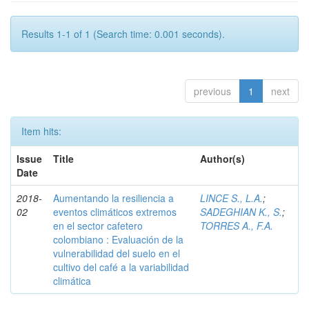
Results 1-1 of 1 (Search time: 0.001 seconds).
previous
1
next
Item hits:
Issue
Title
Author(s)
Date
2018-
Aumentando la resiliencia a
LINCE S., L.A.
;
02
eventos climáticos extremos
SADEGHIAN K., S.
;
en el sector cafetero
TORRES A., F.A.
colombiano : Evaluación de la
vulnerabilidad del suelo en el
cultivo del café a la variabilidad
climática