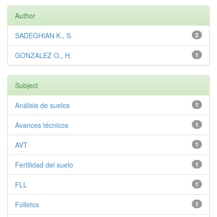
Author
SADEGHIAN K., S.
2
GONZALEZ O., H.
1
Subject
Análisis de suelos
1
Avances técnicos
1
AVT
1
Fertilidad del suelo
1
FLL
1
Folletos
1