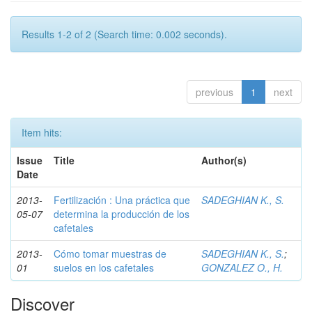
Results 1-2 of 2 (Search time: 0.002 seconds).
previous
1
next
Item hits:
Issue
Title
Author(s)
Date
2013-
Fertilización : Una práctica que
SADEGHIAN K., S.
05-07
determina la producción de los
cafetales
2013-
Cómo tomar muestras de
SADEGHIAN K., S.
;
01
suelos en los cafetales
GONZALEZ O., H.
Discover