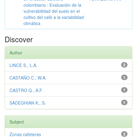
colombiano : Evaluación de la
vulnerabilidad del suelo en el
cultivo del café a la variabilidad
climática
Discover
Author
LINCE S., L.A.
2
CASTAÑO C., W.A.
1
CASTRO Q., A.F.
1
SADEGHIAN K., S.
1
Subject
Zonas cafeteras
2