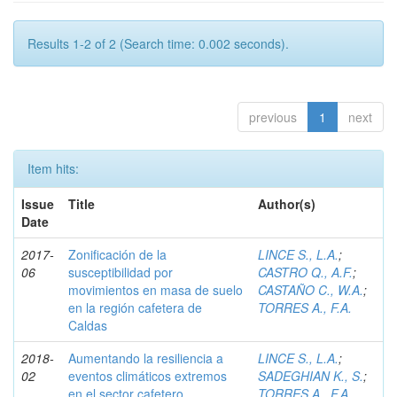
Results 1-2 of 2 (Search time: 0.002 seconds).
previous
1
next
Item hits:
Issue
Title
Author(s)
Date
2017-
Zonificación de la
LINCE S., L.A.
;
06
susceptibilidad por
CASTRO Q., A.F.
;
movimientos en masa de suelo
CASTAÑO C., W.A.
;
en la región cafetera de
TORRES A., F.A.
Caldas
2018-
Aumentando la resiliencia a
LINCE S., L.A.
;
02
eventos climáticos extremos
SADEGHIAN K., S.
;
en el sector cafetero
TORRES A., F.A.