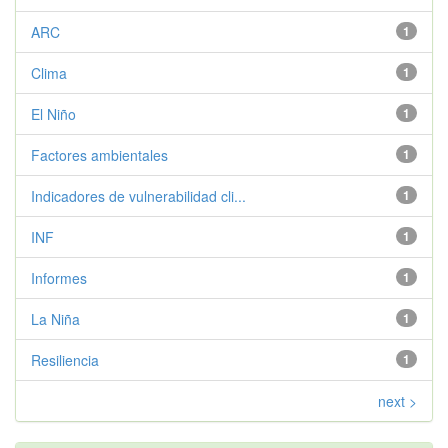
ARC
1
Clima
1
El Niño
1
Factores ambientales
1
Indicadores de vulnerabilidad cli...
1
INF
1
Informes
1
La Niña
1
Resiliencia
1
next >