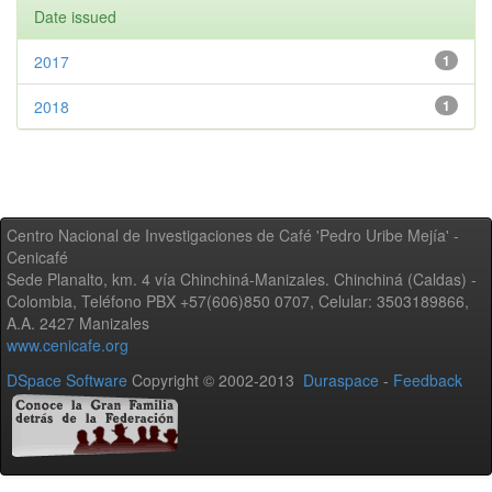
Date issued
2017
1
2018
1
Centro Nacional de Investigaciones de Café 'Pedro Uribe Mejía' -
Cenicafé
Sede Planalto, km. 4 vía Chinchiná-Manizales. Chinchiná (Caldas) -
Colombia, Teléfono PBX +57(606)850 0707, Celular: 3503189866,
A.A. 2427 Manizales
www.cenicafe.org
DSpace Software
Copyright © 2002-2013
Duraspace
-
Feedback