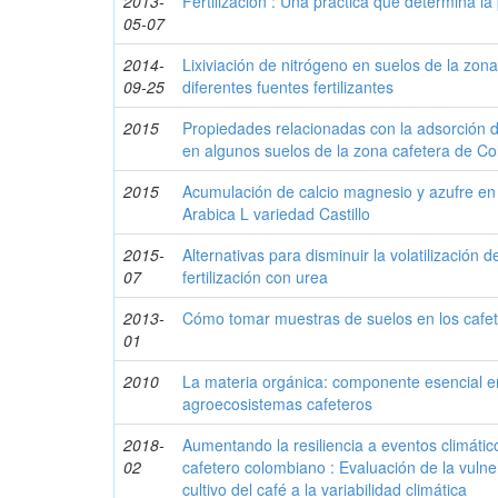
2013-
Fertilización : Una práctica que determina la
05-07
2014-
Lixiviación de nitrógeno en suelos de la zona
09-25
diferentes fuentes fertilizantes
2015
Propiedades relacionadas con la adsorción d
en algunos suelos de la zona cafetera de C
2015
Acumulación de calcio magnesio y azufre en l
Arabica L variedad Castillo
2015-
Alternativas para disminuir la volatilización 
07
fertilización con urea
2013-
Cómo tomar muestras de suelos en los cafet
01
2010
La materia orgánica: componente esencial en 
agroecosistemas cafeteros
2018-
Aumentando la resiliencia a eventos climátic
02
cafetero colombiano : Evaluación de la vulner
cultivo del café a la variabilidad climática