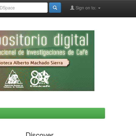
Sign on to:
Discover