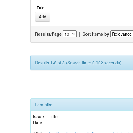
Results/Page
|
Sort items by
Results 1-8 of 8 (Search time: 0.002 seconds).
Item hits:
Issue
Title
Date