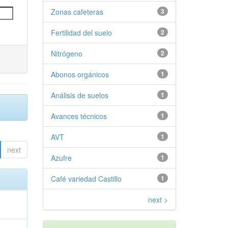
Zonas cafeteras
3
Fertilidad del suelo
2
Nitrógeno
2
Abonos orgánicos
1
Análisis de suelos
1
Avances técnicos
1
AVT
1
next
Azufre
1
Café variedad Castillo
1
next >