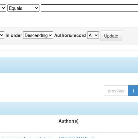
In order
Authors/record
previous
1
Author(s)