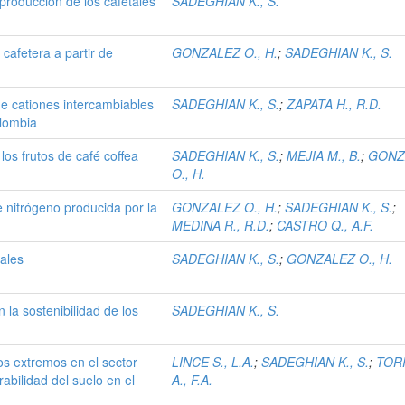
 producción de los cafetales
SADEGHIAN K., S.
 cafetera a partir de
GONZALEZ O., H.
;
SADEGHIAN K., S.
e cationes intercambiables
SADEGHIAN K., S.
;
ZAPATA H., R.D.
olombia
os frutos de café coffea
SADEGHIAN K., S.
;
MEJIA M., B.
;
GONZ
O., H.
de nitrógeno producida por la
GONZALEZ O., H.
;
SADEGHIAN K., S.
;
MEDINA R., R.D.
;
CASTRO Q., A.F.
ales
SADEGHIAN K., S.
;
GONZALEZ O., H.
la sostenibilidad de los
SADEGHIAN K., S.
os extremos en el sector
LINCE S., L.A.
;
SADEGHIAN K., S.
;
TOR
abilidad del suelo en el
A., F.A.