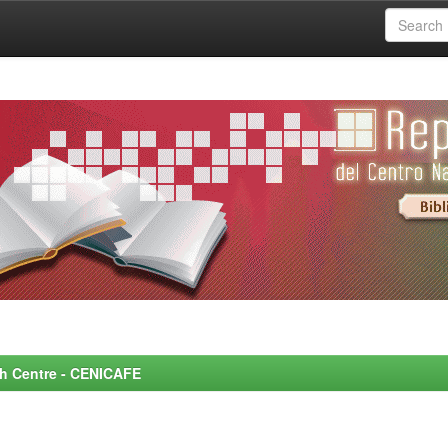
rch Centre - CENICAFE