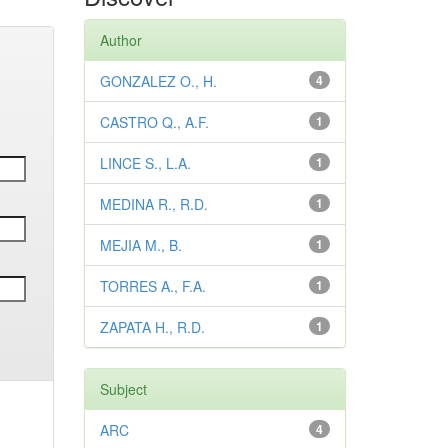
Author
GONZALEZ O., H.
4
CASTRO Q., A.F.
1
LINCE S., L.A.
1
MEDINA R., R.D.
1
MEJIA M., B.
1
TORRES A., F.A.
1
ZAPATA H., R.D.
1
Subject
ARC
4