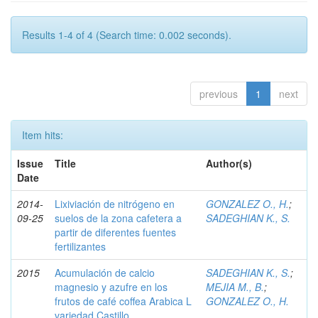
Results 1-4 of 4 (Search time: 0.002 seconds).
previous
1
next
Item hits:
Issue
Title
Author(s)
Date
2014-
Lixiviación de nitrógeno en
GONZALEZ O., H.
;
09-25
suelos de la zona cafetera a
SADEGHIAN K., S.
partir de diferentes fuentes
fertilizantes
2015
Acumulación de calcio
SADEGHIAN K., S.
;
magnesio y azufre en los
MEJIA M., B.
;
frutos de café coffea Arabica L
GONZALEZ O., H.
variedad Castillo