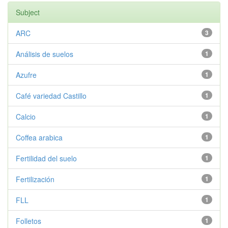
Subject
ARC
3
Análisis de suelos
1
Azufre
1
Café variedad Castillo
1
Calcio
1
Coffea arabica
1
Fertilidad del suelo
1
Fertilización
1
FLL
1
Folletos
1