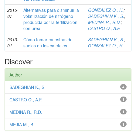
2015-
Alternativas para disminuir la
GONZALEZ O., H.
;
07
volatilización de nitrógeno
SADEGHIAN K., S.
;
producida por la fertilización
MEDINA R., R.D.
;
con urea
CASTRO Q., A.F.
2013-
Cómo tomar muestras de
SADEGHIAN K., S.
;
01
suelos en los cafetales
GONZALEZ O., H.
Discover
Author
SADEGHIAN K., S.
4
CASTRO Q., A.F.
1
MEDINA R., R.D.
1
MEJIA M., B.
1