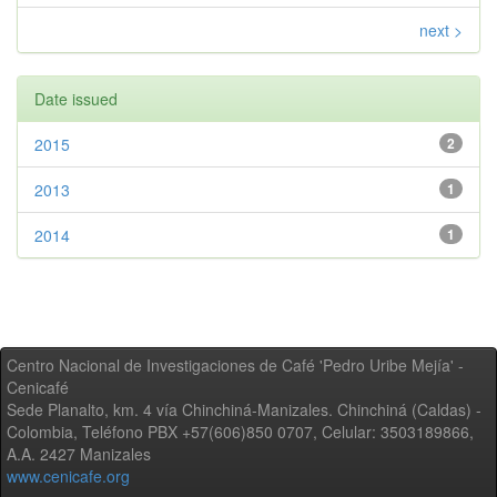
next >
Date issued
2015
2
2013
1
2014
1
Centro Nacional de Investigaciones de Café 'Pedro Uribe Mejía' -
Cenicafé
Sede Planalto, km. 4 vía Chinchiná-Manizales. Chinchiná (Caldas) -
Colombia, Teléfono PBX +57(606)850 0707, Celular: 3503189866,
A.A. 2427 Manizales
www.cenicafe.org