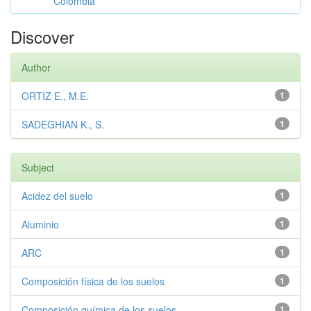
Colombia
Discover
Author
ORTIZ E., M.E.
1
SADEGHIAN K., S.
1
Subject
Acidez del suelo
1
Aluminio
1
ARC
1
Composición física de los suelos
1
Composición química de los suelos
1