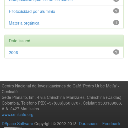
Fitotoxicidad por aluminio
1
Materia orgánica
1
Date issued
2006
1
Centro Nacional de Investigaciones de Café 'Pedro Uribe Mejía' -
Cenicafé
Sede Planalto, km. 4 vía Chinchiná-Manizales. Chinchiná (Caldas) -
Colombia, Teléfono PBX +57(606)850 0707, Celular: 3503189866,
A.A. 2427 Manizales
www.cenicafe.org
DSpace Software
Copyright © 2002-2013
Duraspace
-
Feedback