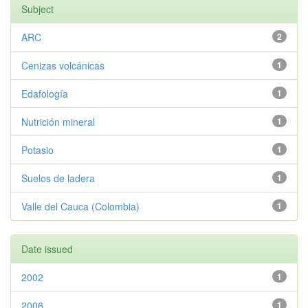
Subject
ARC
2
Cenizas volcánicas
1
Edafología
1
Nutrición mineral
1
Potasio
1
Suelos de ladera
1
Valle del Cauca (Colombia)
1
Date issued
2002
1
2006
1