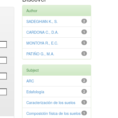
Author
SADEGHIAN K., S.
2
CARDONA C., D.A.
1
MONTOYA R., E.C.
1
PATIÑO G., M.A.
1
Subject
ARC
2
Edafología
2
Caracterización de los suelos
1
Composición física de los suelos
1