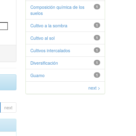
Composición química de los
1
suelos
Cultivo a la sombra
1
Cultivo al sol
1
Cultivos intercalados
1
Diversificación
1
Guamo
1
next >
next