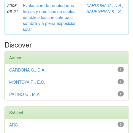
2006-
Evaluación de propiedades
CARDONA C., D.A.
;
06-01
físicas y químicas de suelos
SADEGHIAN K., S.
establecidos con café bajo
sombra y a plena exposición
solar
Discover
Author
CARDONA C., D.A.
1
MONTOYA R., E.C.
1
PATIÑO G., M.A.
1
Subject
ARC
2