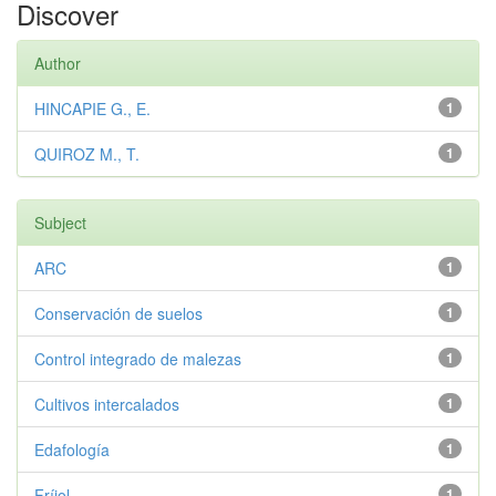
Discover
Author
HINCAPIE G., E.
1
QUIROZ M., T.
1
Subject
ARC
1
Conservación de suelos
1
Control integrado de malezas
1
Cultivos intercalados
1
Edafología
1
Fríjol
1