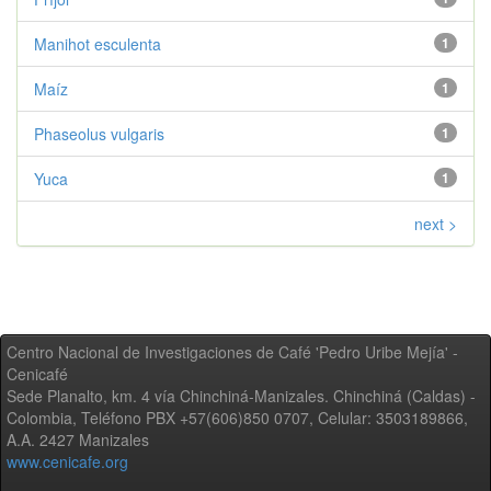
Manihot esculenta
1
Maíz
1
Phaseolus vulgaris
1
Yuca
1
next >
Centro Nacional de Investigaciones de Café 'Pedro Uribe Mejía' -
Cenicafé
Sede Planalto, km. 4 vía Chinchiná-Manizales. Chinchiná (Caldas) -
Colombia, Teléfono PBX +57(606)850 0707, Celular: 3503189866,
A.A. 2427 Manizales
www.cenicafe.org